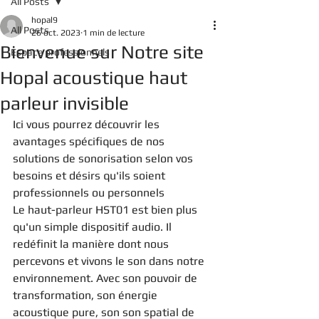
All Posts
hopal9
All Posts
26 oct. 2023
1 min de lecture
Bienvenue sur Notre site
Espace professionnels
Hopal acoustique haut
parleur invisible
Ici vous pourrez découvrir les 
avantages spécifiques de nos 
solutions de sonorisation selon vos 
besoins et désirs qu'ils soient 
professionnels ou personnels
Le haut-parleur HST01 est bien plus 
qu'un simple dispositif audio. Il 
redéfinit la manière dont nous 
percevons et vivons le son dans notre 
environnement. Avec son pouvoir de 
transformation, son énergie 
acoustique pure, son son spatial de 